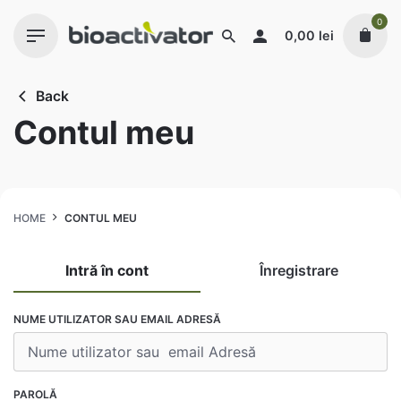
Skip
0
to
0,00
lei
content
Back
Contul meu
HOME
CONTUL MEU
Intră în cont
Înregistrare
EMAIL ADRESĂ
NUME UTILIZATOR SAU EMAIL ADRESĂ
PAROLĂ