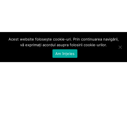
Acest website folosește cookie-uri. Prin continuarea navigării,
vă exprimați acordul asupra folosirii cookie-urilor.
Am înțeles
Telefon:
031 405 34 75
Email:
office@bioactivator.ro
Adresă:
Str. Someșului nr. 1, Sector 1, Cod poștal 012157,
București