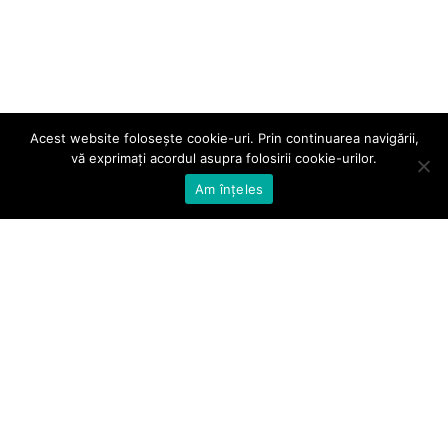
Acest website folosește cookie-uri. Prin continuarea navigării,
vă exprimați acordul asupra folosirii cookie-urilor.
Am înțeles
Telefon:
031 405 34 75
Email:
office@bioactivator.ro
Adresă:
Str. Someșului nr. 1, Sector 1, Cod poștal 012157,
București