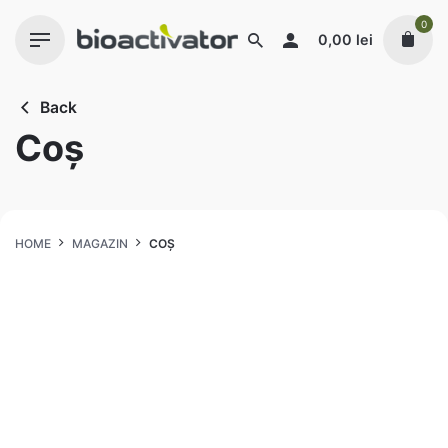
Skip
0
to
0,00
lei
content
Back
Coș
HOME
MAGAZIN
COȘ