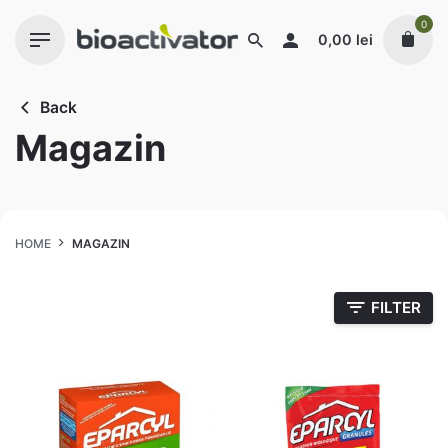
Skip
0
to
0,00
lei
content
Back
Magazin
HOME
MAGAZIN
FILTER