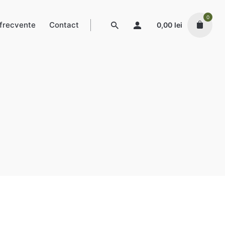
0
 frecvente
Contact
0,00
lei