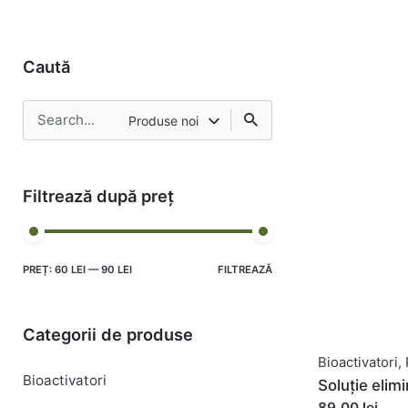
Caută
Search
Produse noi
pentru
Filtrează după preț
PREȚ:
60 LEI
—
90 LEI
FILTREAZĂ
Categorii de produse
Bioactivatori
,
Bioactivatori
Soluție elim
89,00 lei