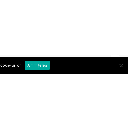
ookie-urilor.
Am înțeles
Abonare la Newsletter
Abonare
Sunt de acord cu
termenii și
condițiile