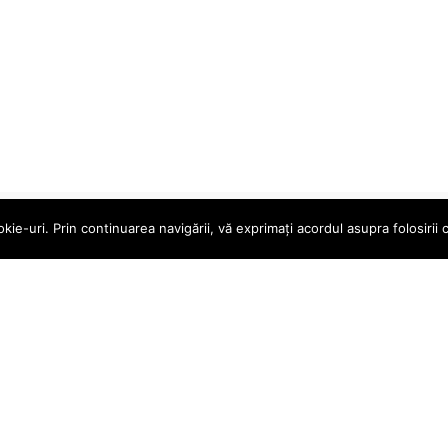
e-uri. Prin continuarea navigării, vă exprimați acordul asupra folosirii c
le
Magazin online
ururi
Contul meu
ndiții
Coș
ecvente
Finalizare Comandă
Magazin