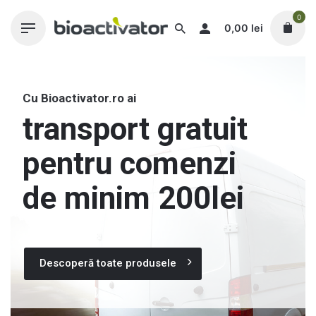
Skip
0
to
0,00
lei
content
Cu Bioactivator.ro ai
transport gratuit
pentru comenzi
de minim 200lei
Descoperă toate produsele