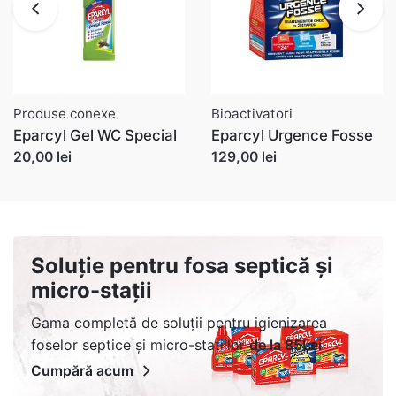
Produse conexe
Bioactivatori
Eparcyl Gel WC Special
Eparcyl Urgence Fosse
20,00 lei
129,00 lei
Soluție pentru fosa septică și
micro-stații
Gama completă de soluții pentru igienizarea
foselor septice și micro-stațiilor
de la 85Lei
Cumpără acum