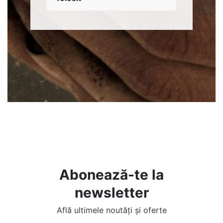
Bioactivatorul Eparcyl este o
soluţie de tratament pentru
fose septice: rapid, uşor de
folosit, eficace în toate
fazele biodegradării, ajută la
eliminarea mirosurilor
neplăcute şi micșorează
numărul de vidanjări.
Abonează-te la
newsletter
Află ultimele noutăți și oferte