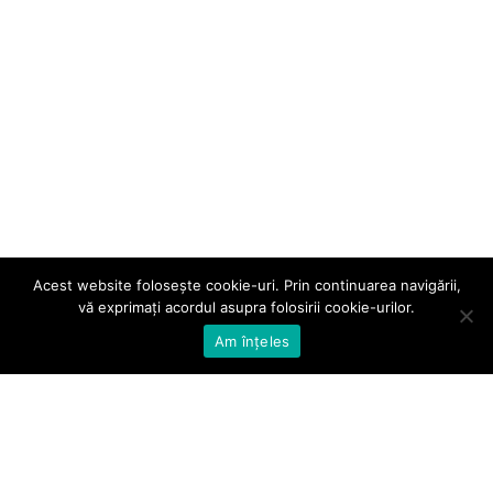
Acest website folosește cookie-uri. Prin continuarea navigării,
vă exprimați acordul asupra folosirii cookie-urilor.
Am înțeles
Telefon:
031 405 34 75
Email:
office@bioactivator.ro